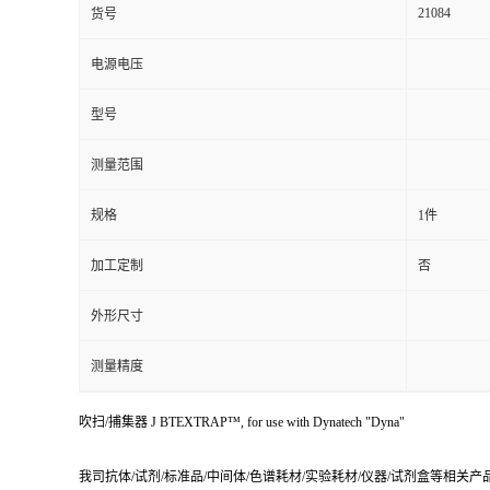
21084
货号
电源电压
型号
测量范围
规格
1件
加工定制
否
外形尺寸
测量精度
吹扫/捕集器 J BTEXTRAP™, for use with Dynatech "Dyna"
我司抗体/试剂/标准品/中间体/色谱耗材/实验耗材/仪器/试剂盒等相关