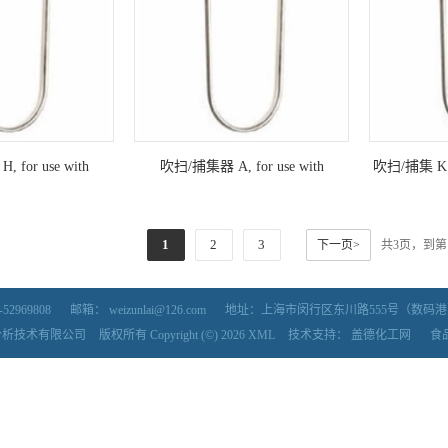
for use with
吹扫/捕集器 A, for use with
吹扫/捕集 K Vo
3100 (Straight, 12
Tekmar® 3000, 3100 (Straight, 12
with Tekmar®
, Valco fitting
in./30.5 cm, Valco fitting
12 in./30
1
2
3
下一页>
共3页，到第
52969808
邮箱：
weizunlai@126.com
地址：上海市闵行区东川路555号（数码港）5号楼7
分析技术有限公司
版权所有 Copyright (©) 2026
XML
技术支持：
盖德化工网
食