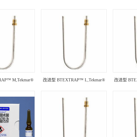
AP™ M,Tekmar®
改进型 BTEXTRAP™ L,Tekmar®
改进型 BTEX
000
3000