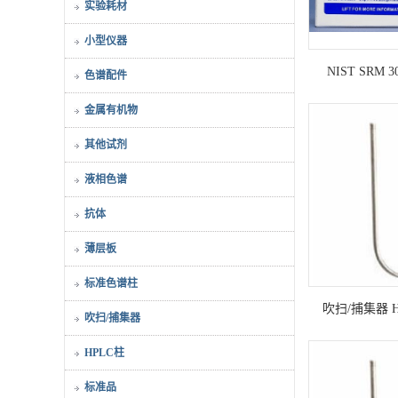
实验耗材
小型仪器
NIST SRM 307
色谱配件
Met
金属有机物
其他试剂
液相色谱
抗体
薄层板
标准色谱柱
吹扫/捕集器 H, f
吹扫/捕集器
Analytical Ec
HPLC柱
标准品