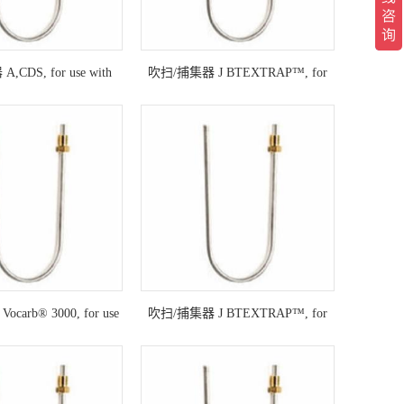
CDS, for use with
吹扫/捕集器 J BTEXTRAP™, for
S Peakmaster
use with OI Analytical Eclipse 4660,
4560
carb® 3000, for use
吹扫/捕集器 J BTEXTRAP™, for
lytical Eclipse 4660,
use with Tekmar® 3000, 3100
4560
(Straight, 12 in./30.5 cm, Valco
fitting