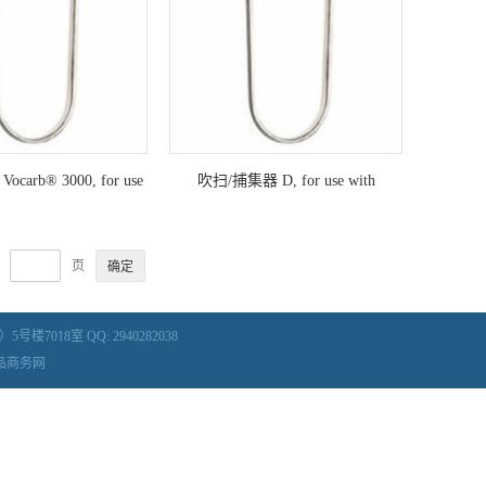
carb® 3000, for use
吹扫/捕集器 D, for use with
 3000, 3100 (Straight,
Tekmar® 3000, 3100 (Straight, 12
.5 cm, Valco fitting
in./30.5 cm, Valco fitting
页
018室 QQ: 2940282038
品商务网