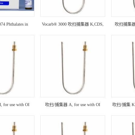
4 Phthalates in
Vocarb® 3000 吹扫捕集器 K,CDS,
吹扫捕集器 A,
hanol
for use with CDS Peakmaster
CD
or use with OI
吹扫/捕集器 A, for use with OI
吹扫/捕集 K Vo
lipse 4660, 4560
Analytical Eclipse 4660, 4560
with OI Ana