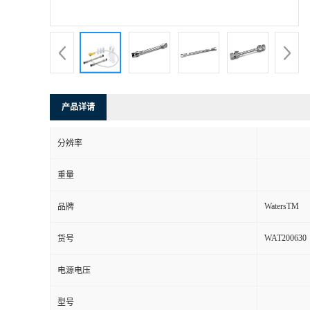
产品详请
分辨率
重量
WatersTM
品牌
WAT200630
货号
电源电压
型号