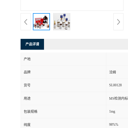
产品详请
产地
品牌
洽姆
SL00128
货号
用途
MS检测内标
1mg
包装规格
98%%
纯度