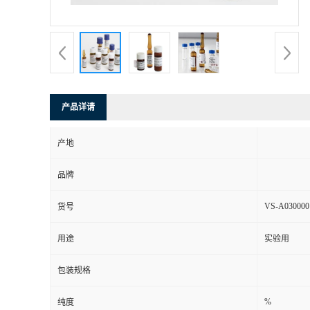
产品详请
产地
品牌
VS-A030000
货号
用途
实验用
包装规格
%
纯度