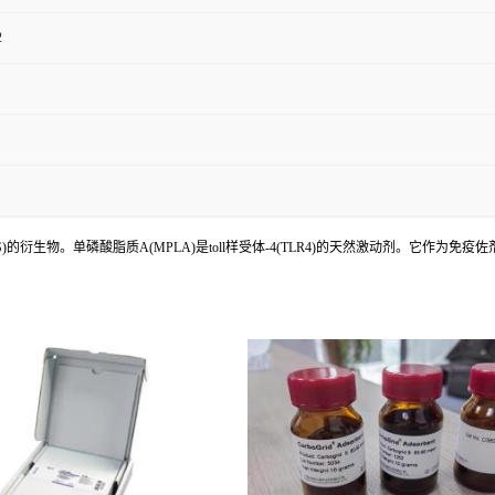
2
PS)的衍生物。单磷酸脂质A(MPLA)是toll样受体-4(TLR4)的天然激动剂。它作