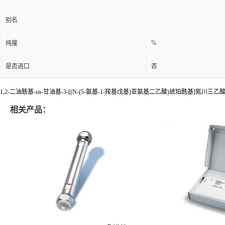
别名
%
纯度
是否进口
否
1,2-二油酰基-sn-甘油基-3-[(N-(5-氨基-1-羧基戊基)亚氨基二乙酸)琥珀酰基]氮川三
相关产品：