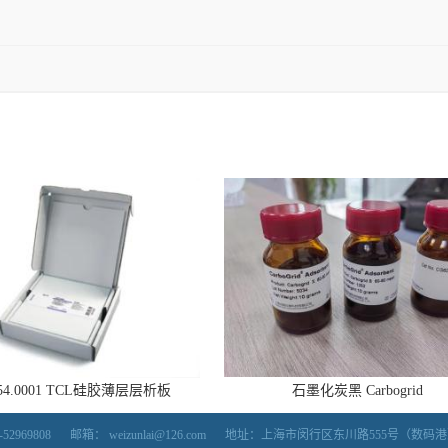
554.0001 TCL硅胶薄层层析板
石墨化炭黑 Carbogrid
52969808
邮箱：
weizunlai@126.com
地址：上海市闵行区东川路555号（数码港）5号楼7