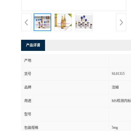
产品详请
产地
SL01315
货号
品牌
洽姆
用途
MS检测内标
型号
5mg
包装规格