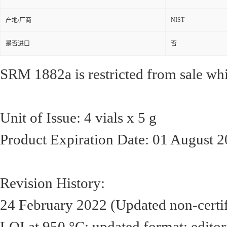
NIST
产地/厂商
是否进口
否
SRM 1882a is restricted from sale whil
Unit of Issue: 4 vials x 5 g
Product Expiration Date: 01 August 
Revision History:
24 February 2022 (Updated non-certifi
LOI at 950 °C; updated format; editor