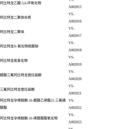
阿比特龙乙酸-5,6-环氧化物
A002015
VS-
阿比特龙二聚体杂质
A002016
VS-
阿比特龙二聚体
A002017
VS-
阿比特龙N-氧化物硫酸钠
A002018
VS-
阿比特龙氮氧化物
A002019
VS-
醋酸三氟阿比特龙普拉甾酮
A002020
VS-
三氟阿比特龙普拉甾酮
A002021
阿比特龙孕烯醇酮-16-醋酸乙烯酯21-三氟磺
VS-
酸酯
A002022
VS-
阿比特龙孕烯醇酮-16-烯醋酸酯氧化物
A002023