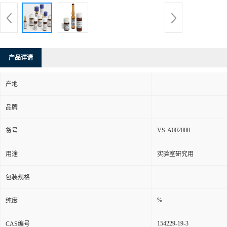
产品详请
产地
品牌
VS-A002000
货号
用途
实验室研究用
包装规格
%
纯度
154229-19-3
CAS编号