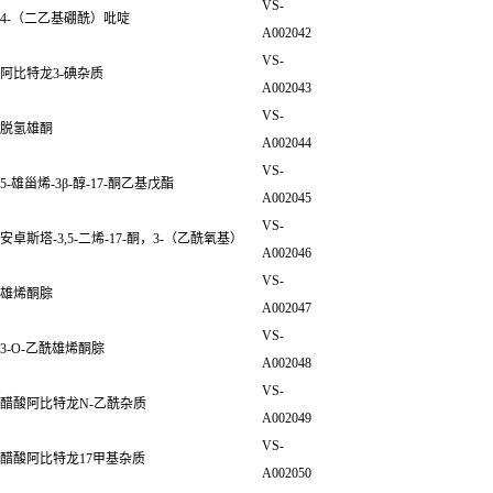
VS-
4-（二乙基硼酰）吡啶
A002042
VS-
阿比特龙3-碘杂质
A002043
VS-
脱氢雄酮
A002044
VS-
5-雄甾烯-3β-醇-17-酮乙基戊酯
A002045
VS-
安卓斯塔-3,5-二烯-17-酮，3-（乙酰氧基）
A002046
VS-
雄烯酮腙
A002047
VS-
3-O-乙酰雄烯酮腙
A002048
VS-
醋酸阿比特龙N-乙酰杂质
A002049
VS-
醋酸阿比特龙17甲基杂质
A002050