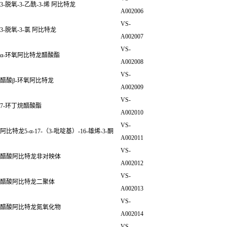
3-脱氧-3-乙酰-3-烯 阿比特龙
A002006
VS-
3-脱氧-3-氯 阿比特龙
A002007
VS-
α-环氧阿比特龙醋酸酯
A002008
VS-
醋酸β-环氧阿比特龙
A002009
VS-
7-环丁烷醋酸酯
A002010
VS-
阿比特龙5-α-17-（3-吡啶基）-16-雄烯-3-酮
A002011
VS-
醋酸阿比特龙非对映体
A002012
VS-
醋酸阿比特龙二聚体
A002013
VS-
醋酸阿比特龙氮氧化物
A002014
VS-