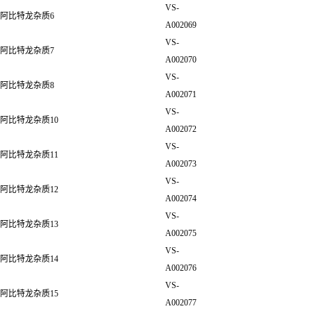
VS-
阿比特龙杂质6
A002069
VS-
阿比特龙杂质7
A002070
VS-
阿比特龙杂质8
A002071
VS-
阿比特龙杂质10
A002072
VS-
阿比特龙杂质11
A002073
VS-
阿比特龙杂质12
A002074
VS-
阿比特龙杂质13
A002075
VS-
阿比特龙杂质14
A002076
VS-
阿比特龙杂质15
A002077