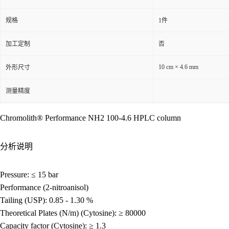
规格
1件
加工定制
否
10 cm × 4.6 mm
外形尺寸
测量精度
Chromolith® Performance NH2 100-4.6 HPLC column
分析说明
Pressure: ≤ 15 bar
Performance (2-nitroanisol)
Tailing (USP): 0.85 - 1.30 %
Theoretical Plates (N/m) (Cytosine): ≥ 80000
Capacity factor (Cytosine): ≥ 1.3