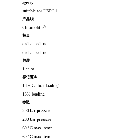
agency
suitable for USP L1
产品线
®
Chromolith
特点
endcapped: no
endcapped: no
包装
1 ea of
标记范围
18% Carbon loading
18% loading
参数
200 bar pressure
200 bar pressure
60 °C max. temp.
60 °C max. temp.