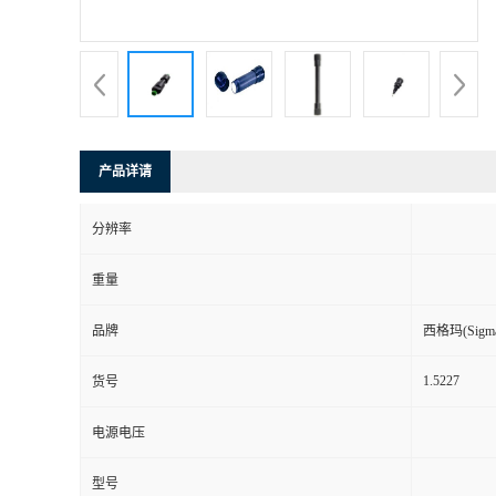
产品详请
分辨率
重量
品牌
西格玛(Sigma-
1.5227
货号
电源电压
型号