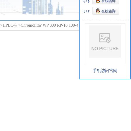
Q Q：
Q Q：
>
HPLC柱
>
Chromolith? WP 300 RP-18 100-4.6 HPLC column
手机访问官网