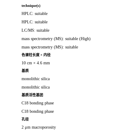
technique(s)
HPLC: suitable
HPLC: suitable
LC/MS: suitable
mass spectrometry (MS): suitable (High)
mass spectrometry (MS): suitable
色谱柱长度 × 内径
10 cm × 4.6 mm
基质
monolithic silica
monolithic silica
基质活性基团
C18 bonding phase
C18 bonding phase
孔径
2 μm macroporosity