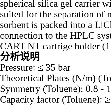
spherical silica gel carrier w
suited for the separation of
sorbent is packed into a L
connection to the HPLC sys
CART NT cartrige holder (1
分析说明
Pressure: ≤ 35 bar
Theoretical Plates (N/m) (T
Symmetry (Toluene): 0.8 - 1
Capacity factor (Toluene): ≥