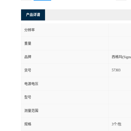
产品详请
分辨率
重量
品牌
西格玛(Sigma-
57303
货号
电源电压
型号
测量范围
规格
3个/包