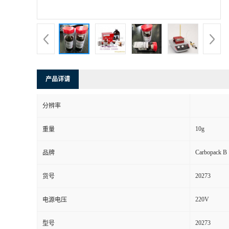
产品详请
分辨率
10g
重量
Carbopack B
品牌
20273
货号
220V
电源电压
20273
型号