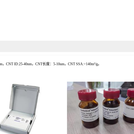
NT ID:25-40nm，CNT长度：5-10um，CNT SSA:>140m²/g。