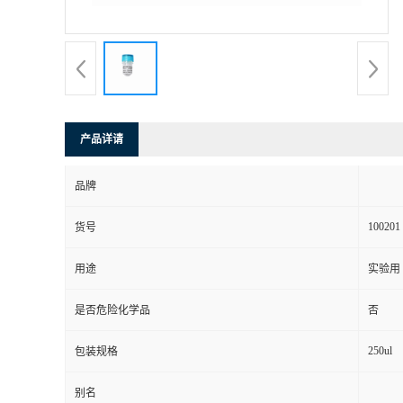
产品详请
品牌
100201
货号
用途
实验用
是否危险化学品
否
250ul
包装规格
别名