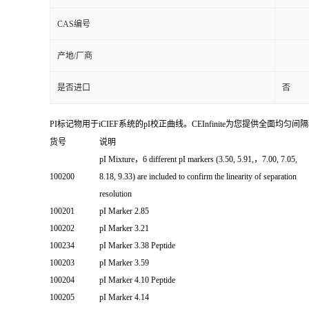
CAS编号
产地/厂商
是否进口
否
PI标记物用于iCIEF系统的pI校正曲线。CEInfinite为您提供全面
货号
说明
pI Mixture，6 different pI markers (3.50, 5.91,，7.00, 7.05,
100200
8.18, 9.33) are included to confirm the linearity of separation
resolution
100201
pI Marker 2.85
100202
pI Marker 3.21
100234
pI Marker 3.38 Peptide
100203
pI Marker 3.59
100204
pI Marker 4.10 Peptide
100205
pI Marker 4.14