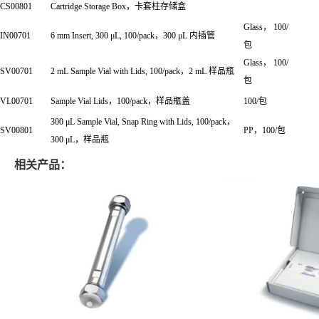
CS00801
Cartridge Storage Box，卡套柱存储盒
Glass， 100/
IN00701
6 mm Insert, 300
μ
L, 100/pack，300
μ
L 内插管
包
Glass， 100/
SV00701
2 mL Sample Vial with Lids, 100/pack，2 mL 样品瓶
包
VL00701
Sample Vial Lids，100/pack，样品瓶盖
100/包
300 μL Sample Vial, Snap Ring with Lids, 100/pack，
SV00801
PP，100/包
300
μ
L，样品瓶
相关产品：