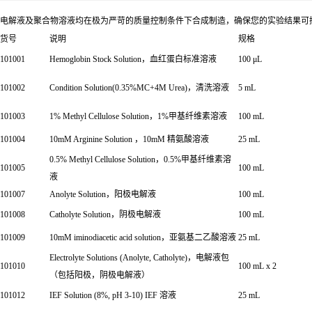
电解液及聚合物溶液均在极为严苛的质量控制条件下合成制造，确保您的实验结果可控以获
货号
说明
规格
101001
Hemoglobin Stock Solution，血红蛋白标准溶液
100 μL
101002
Condition Solution(0.35%MC+4M Urea)，清洗溶液
5 mL
101003
1% Methyl Cellulose Solution，1%甲基纤维素溶液
100 mL
101004
10mM Arginine Solution ，10mM 精氨酸溶液
25 mL
0.5% Methyl Cellulose Solution，0.5%甲基纤维素溶
101005
100 mL
液
101007
Anolyte Solution，阳极电解液
100 mL
101008
Catholyte Solution，阴极电解液
100 mL
101009
10mM iminodiacetic acid solution，亚氨基二乙酸溶液
25 mL
Electrolyte Solutions (Anolyte, Catholyte)，电解液包
101010
100 mL x 2
（包括阳极，阴极电解液）
101012
IEF Solution (8%, pH 3-10) IEF 溶液
25 mL