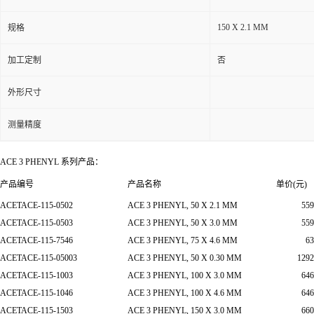
150 X 2.1 MM
规格
加工定制
否
外形尺寸
测量精度
ACE 3 PHENYL 系列产品：
产品编号
产品名称
单价(元)
ACETACE-115-0502
ACE 3 PHENYL, 50 X 2.1 MM
559
ACETACE-115-0503
ACE 3 PHENYL, 50 X 3.0 MM
559
ACETACE-115-7546
ACE 3 PHENYL, 75 X 4.6 MM
63
ACETACE-115-05003
ACE 3 PHENYL, 50 X 0.30 MM
1292
ACETACE-115-1003
ACE 3 PHENYL, 100 X 3.0 MM
646
ACETACE-115-1046
ACE 3 PHENYL, 100 X 4.6 MM
646
ACETACE-115-1503
ACE 3 PHENYL, 150 X 3.0 MM
660