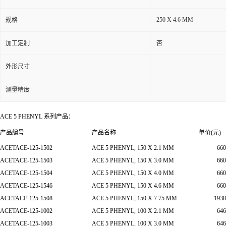
250 X 4.6 MM
规格
加工定制
否
外形尺寸
测量精度
ACE 5 PHENYL 系列产品：
产品编号
产品名称
单价(元)
ACETACE-125-1502
ACE 5 PHENYL, 150 X 2.1 MM
660
ACETACE-125-1503
ACE 5 PHENYL, 150 X 3.0 MM
660
ACETACE-125-1504
ACE 5 PHENYL, 150 X 4.0 MM
660
ACETACE-125-1546
ACE 5 PHENYL, 150 X 4.6 MM
660
ACETACE-125-1508
ACE 5 PHENYL, 150 X 7.75 MM
1938
ACETACE-125-1002
ACE 5 PHENYL, 100 X 2.1 MM
646
ACETACE-125-1003
ACE 5 PHENYL, 100 X 3.0 MM
646