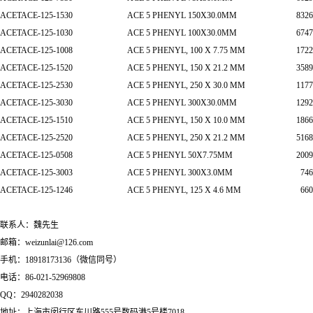
ACETACE-125-1530
ACE 5 PHENYL 150X30.0MM
8326
ACETACE-125-1030
ACE 5 PHENYL 100X30.0MM
6747
ACETACE-125-1008
ACE 5 PHENYL, 100 X 7.75 MM
1722
ACETACE-125-1520
ACE 5 PHENYL, 150 X 21.2 MM
3589
ACETACE-125-2530
ACE 5 PHENYL, 250 X 30.0 MM
1177
ACETACE-125-3030
ACE 5 PHENYL 300X30.0MM
1292
ACETACE-125-1510
ACE 5 PHENYL, 150 X 10.0 MM
1866
ACETACE-125-2520
ACE 5 PHENYL, 250 X 21.2 MM
5168
ACETACE-125-0508
ACE 5 PHENYL 50X7.75MM
2009
ACETACE-125-3003
ACE 5 PHENYL 300X3.0MM
746
ACETACE-125-1246
ACE 5 PHENYL, 125 X 4.6 MM
660
联系人：魏先生
邮箱：weizunlai@126.com
手机：18918173136（微信同号）
电话：86-021-52969808
QQ：2940282038
地址：上海市闵行区东川路555号数码港5号楼7018