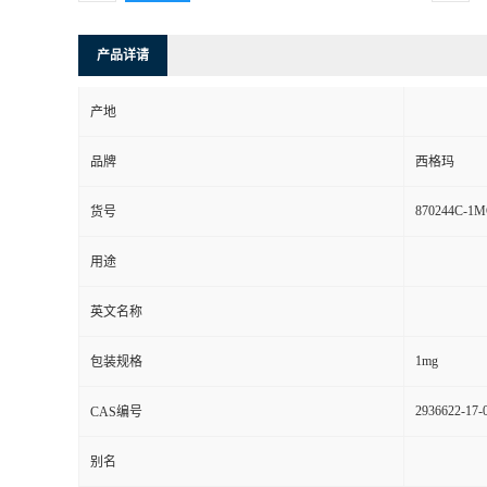
产品详请
产地
品牌
西格玛
870244C-1
货号
用途
英文名称
1mg
包装规格