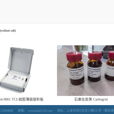
0
(sodium salt)