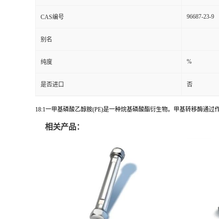
96687-23-9
CAS编号
别名
%
纯度
是否进口
否
18:1一甲基磷酸乙醇胺(PE)是一种烷基磷酸酯衍生物。甲基转移酶通
相关产品：