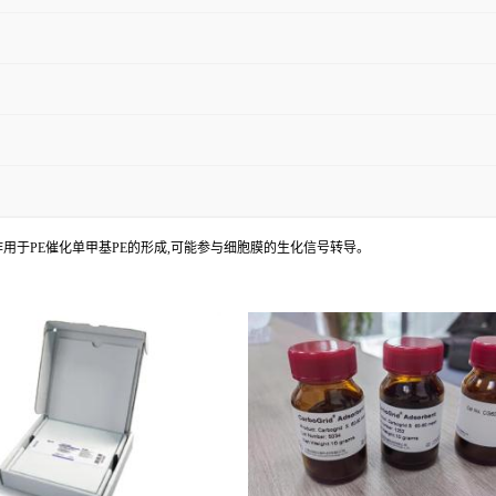
过作用于PE催化单甲基PE的形成,可能参与细胞膜的生化信号转导。