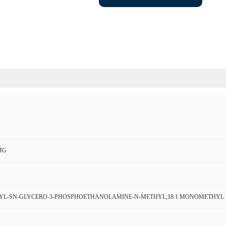
MG
OYL-SN-GLYCERO-3-PHOSPHOETHANOLAMINE-N-METHYL;18:1 MONOMETHYL 