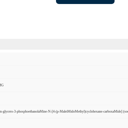
MG
-sn-glycero-3-phosphoethanolaMine-N-[4-(p-MaleiMidoMethyl)cyclohexane-carboxaMide] (so