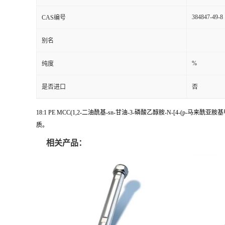
384847-49-8
CAS编号
别名
%
纯度
是否进口
否
18:1 PE MCC(1,2-二油酰基-sn-甘油-3-磷酸乙醇胺-N-[
质。
相关产品：