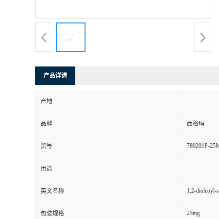
产品详请
产地
品牌
西格玛
780201P-25
货号
用途
1,2-dioleoyl
英文名称
25mg
包装规格