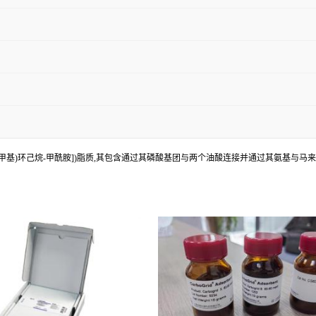
4-(p-马来酰亚胺基甲基)环己烷-甲酰胺])脂质,其包含通过其磷酸基团与两个油酸连接并通