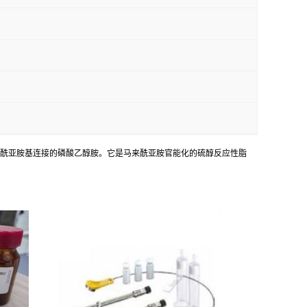
过其氨基与马来酰亚胺基连接的磷酸乙醇胺。它是马来酰亚胺官能化的硫醇反应性脂