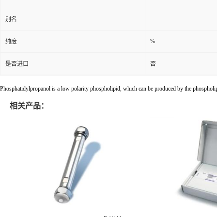
别名
%
纯度
是否进口
否
Phosphatidylpropanol is a low polarity phospholipid, which can be produced by the phospholi
相关产品：