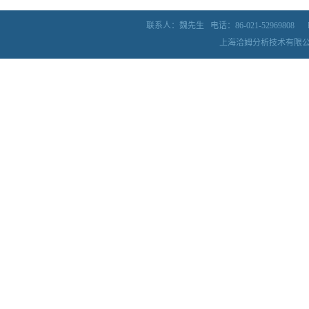
1.51456.0001 RP-18 HPLC色谱柱
1.05554.0001
联系人：魏先生
电话：86-021-52969808
上海洽姆分析技术有限