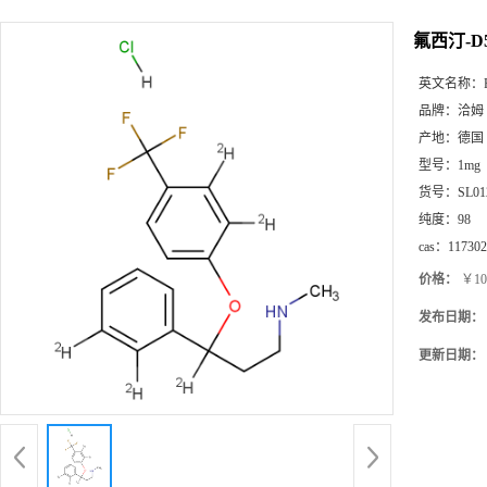
产品展厅
氟西汀-D
英文名称：
品牌：
洽姆
产地：
德国
型号：
1mg
货号：
SL01
纯度：
98
cas：
117302
价格：
￥10
发布日期：
更新日期：