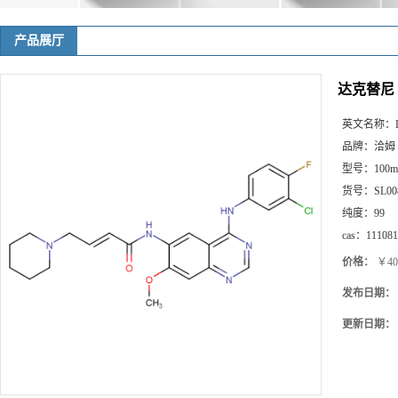
产品展厅
达克替尼
英文名称：
品牌：
洽姆
型号：
100m
货号：
SL00
纯度：
99
cas：
111081
价格：
￥40
发布日期：
更新日期：