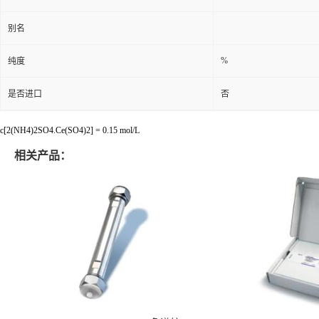
别名
%
纯度
是否进口
否
c[2(NH4)2SO4.Ce(SO4)2] = 0.15 mol/L
相关产品：