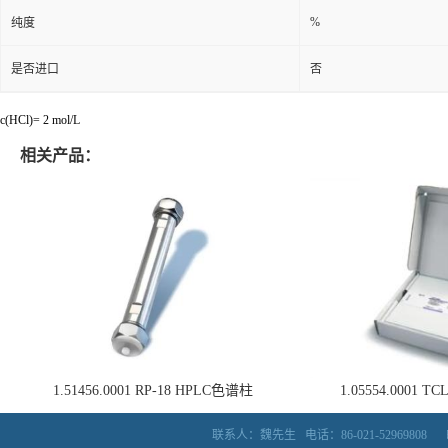
别名
%
纯度
是否进口
否
c(HCl)= 2 mol/L
相关产品：