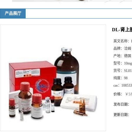
产品展厅
DL-肾上
英文名称：
品牌：
洽姆
产地：
德国
型号：
10mg
货号：
SL01
纯度：
98
cas：
108533
价格：
￥5/
发布日期：
更新日期：