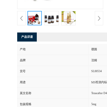
产品详请
产地
德国
品牌
洽姆
SL00534
货号
用途
MS检测内标
Tezacaftor D
英文名称
5mg
包装规格