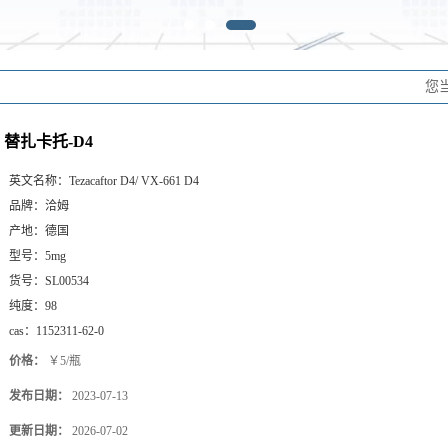
您
替扎卡托-D4
英文名称：
Tezacaftor D4/ VX-661 D4
品牌：
洽姆
产地：
德国
型号：
5mg
货号：
SL00534
纯度：
98
cas：
1152311-62-0
价格：
￥5/瓶
发布日期：
2023-07-13
更新日期：
2026-07-02