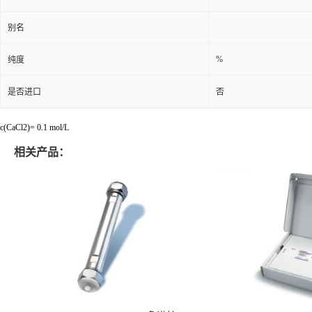
别名
%
纯度
是否进口
否
c(CaCl2)= 0.1 mol/L
相关产品：