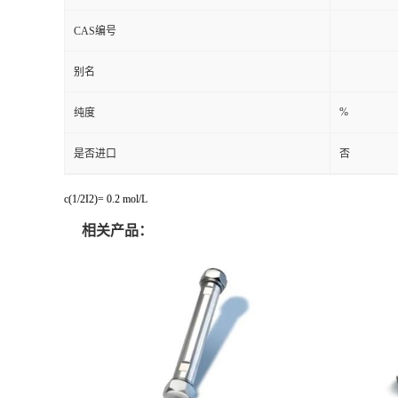
CAS编号
别名
%
纯度
是否进口
否
c(1/2I2)= 0.2 mol/L
相关产品：