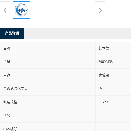
产品详请
品牌
艾本德
30000838
货号
用途
实验用
是否危险化学品
否
0.1-20μ
包装规格
别名
CAS编号