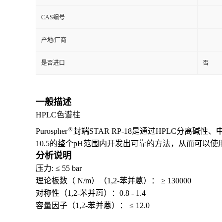
CAS编号
产地/厂商
是否进口
否
一般描述
HPLC色谱柱
®
Purospher
封端STAR RP-18是通过HPLC分离
10.5的整个pH范围内开发出可靠的方法，从而可以使用所
分析说明
压力: ≤ 55 bar
理论板数（ N/m）（1,2-苯并蒽）： ≥ 130000
对称性（1,2-苯并蒽）：0.8 - 1.4
容量因子（1,2-苯并蒽）： ≤ 12.0