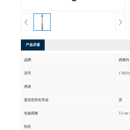
产品详请
品牌
西格玛
1.50231
货号
用途
是否危险化学品
否
5.5 cm 
包装规格
别名