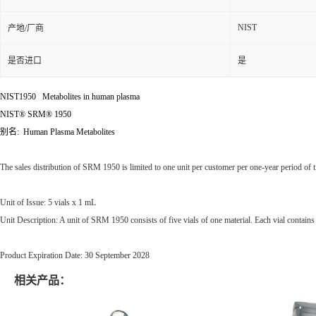
NIST
产地/厂商
是否进口
是
NIST1950 Metabolites in human plasma
NIST® SRM® 1950
别名: Human Plasma Metabolites
The sales distribution of SRM 1950 is limited to one unit per customer per one-year period of 
Unit of Issue: 5 vials x 1 mL
Unit Description: A unit of SRM 1950 consists of five vials of one material. Each vial contai
Product Expiration Date: 30 September 2028
相关产品：