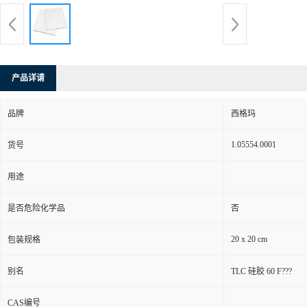
产品详请
品牌
西格玛
1.05554.0001
货号
用途
是否危险化学品
否
20 x 20 cm
包装规格
别名
TLC 硅胶 60 F???
CAS编号