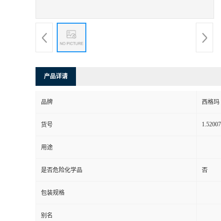
产品详请
品牌
西格玛
1.52007
货号
用途
是否危险化学品
否
包装规格
别名