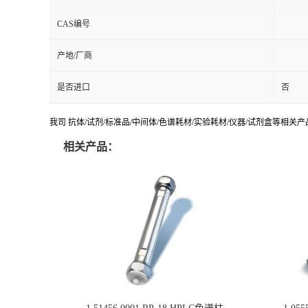
CAS编号
产地/厂商
是否进口
否
我司 抗体/试剂/标准品/中间体/色谱耗材/实验耗材/仪器/试剂盒等相关产品
相关产品：