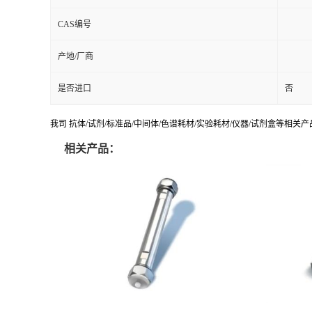
CAS编号
产地/厂商
是否进口
否
我司 抗体/试剂/标准品/中间体/色谱耗材/实验耗材/仪器/试剂盒等相关产品
相关产品：