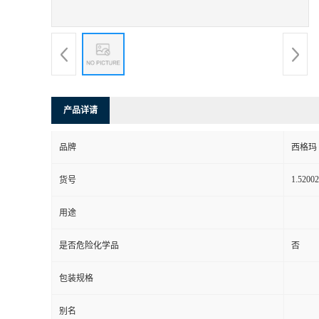
产品详请
品牌
西格玛
1.52002
货号
用途
是否危险化学品
否
包装规格
别名