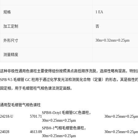
1 EA
规格
加工定制
否
30m×0.32mm×0.25μm
外形尺寸
测量精度
这种非极性通用色谱柱主要使得组份按照沸点高低顺序洗脱，选择性略有提高，特别
®
SPB
-5 毛细管 GC 柱用于通过化学发光法检测氮化合物（定量）的形态，其是
固定相，用于毛细管柱气相色谱法测定甾醇。
通用型毛细管气相色谱柱
SPB®-Octyl 毛细管GC色谱柱，
24218-U
5701.71
30m×0.25mm×0.25μ
30m×0.25mm×0.25μm
SPB®-1气相毛细管色谱柱，
24028
4613.09
30m×0.25mm×0.25μ
30m×0.25mm×0.25μm