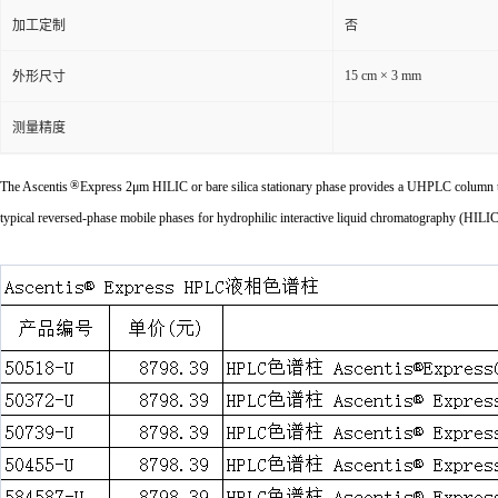
1 ea of
规格
加工定制
否
15 cm × 3 mm
外形尺寸
测量精度
®
The Ascentis
Express 2μm HILIC or bare silica stationary phase provides a UHPLC column tha
typical reversed-phase mobile phases for hydrophilic interactive liquid chromatography (HILIC)