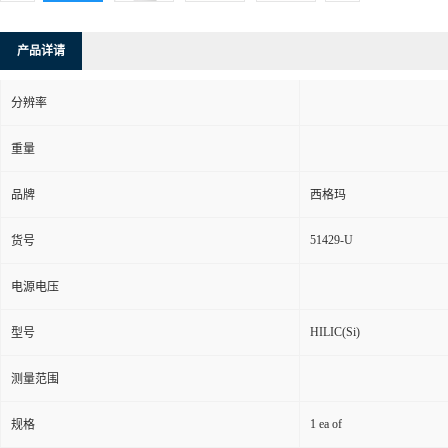
产品详请
分辨率
重量
品牌
西格玛
51429-U
货号
电源电压
HILIC(Si)
型号
测量范围