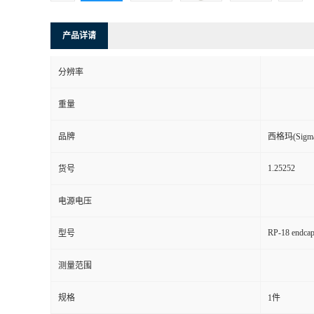
产品详请
分辨率
重量
品牌
西格玛(Sigma-
1.25252
货号
电源电压
RP-18 endcap
型号
测量范围
规格
1件