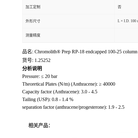
加工定制
否
L × I.D. 100
外形尺寸
测量精度
品名: Chromolith® Prep RP-18 endcapped 100-25 column
货号: 1.25252
分析说明
Pressure: ≤ 20 bar
Theoretical Plates (N/m) (Anthracene): ≥ 40000
Capacity factor (Anthracene): 3.0 - 4.5
Tailing (USP): 0.8 - 1.4 %
separation factor (anthracene/progesterone): 1.9 - 2.5
相关产品：