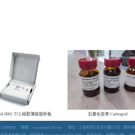
554.0001 TCL硅胶薄层层析板
石墨化炭黑 Carbogrid
52969808
邮箱：
weizunlai@126.com
地址：上海市闵行区东川路555号（数码港）5号楼7
分析技术有限公司
版权所有 Copyright (©) 2026
XML
技术支持：
盖德化工网
食