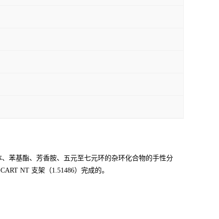
类、甾体、苯基酯、芳香胺、五元至七元环的杂环化合物的手性分
RT NT 支架（1.51486）完成的。