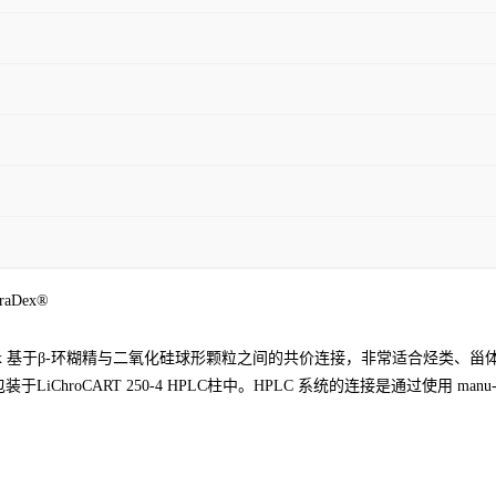
iraDex®
iraDex 基于β-环糊精与二氧化硅球形颗粒之间的共价连接，非常适合烃
oCART 250-4 HPLC柱中。HPLC 系统的连接是通过使用 manu-CA