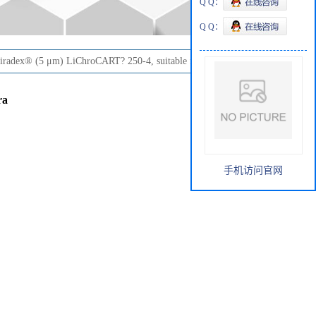
Q Q：
Q Q：
iradex® (5 μm) LiChroCART? 250-4, suitable for HPLC, Chira
ra
手机访问官网