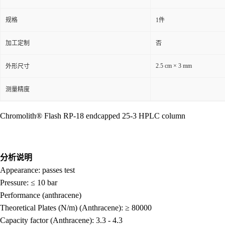
规格
1件
加工定制
否
2.5 cm × 3 mm
外形尺寸
测量精度
Chromolith® Flash RP-18 endcapped 25-3 HPLC column
分析说明
Appearance: passes test
Pressure: ≤ 10 bar
Performance (anthracene)
Theoretical Plates (N/m) (Anthracene): ≥ 80000
Capacity factor (Anthracene): 3.3 - 4.3