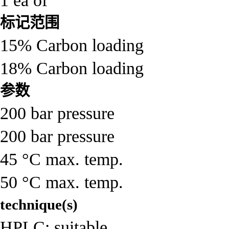
1 ea of
标记范围
15% Carbon loading
18% Carbon loading
参数
200 bar pressure
200 bar pressure
45 °C max. temp.
50 °C max. temp.
technique(s)
HPLC: suitable