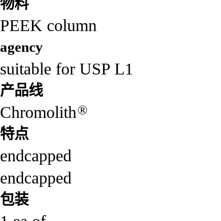
物料
PEEK column
agency
suitable for USP L1
产品线
®
Chromolith
特点
endcapped
endcapped
包装