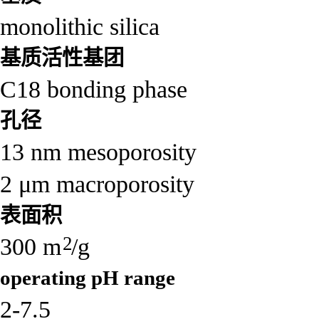
monolithic silica
基质活性基团
C18 bonding phase
孔径
13 nm mesoporosity
2 μm macroporosity
表面积
2
300 m
/g
operating pH range
2-7.5