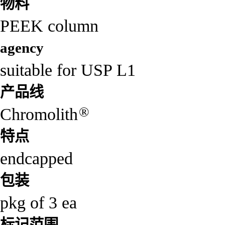
物料
PEEK column
agency
suitable for USP L1
产品线
®
Chromolith
特点
endcapped
包装
pkg of 3 ea
标记范围