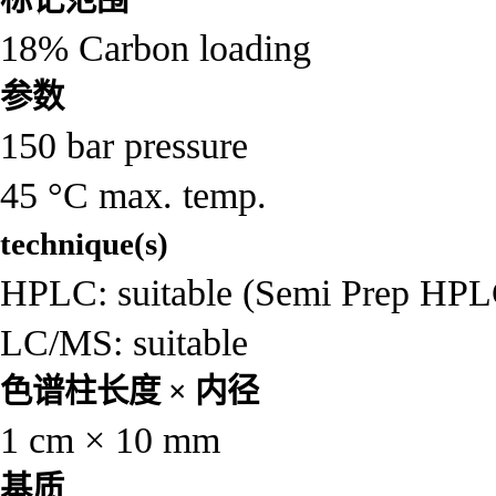
18% Carbon loading
参数
150 bar pressure
45 °C max. temp.
technique(s)
HPLC: suitable (Semi Prep HPL
LC/MS: suitable
色谱柱长度 × 内径
1 cm × 10 mm
基质