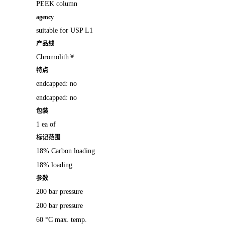
PEEK column
agency
suitable for USP L1
产品线
®
Chromolith
特点
endcapped: no
endcapped: no
包装
1 ea of
标记范围
18% Carbon loading
18% loading
参数
200 bar pressure
200 bar pressure
60 °C max. temp.