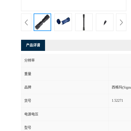
产品详请
分辨率
重量
品牌
西格玛(Sigma-
1.52271
货号
电源电压
型号