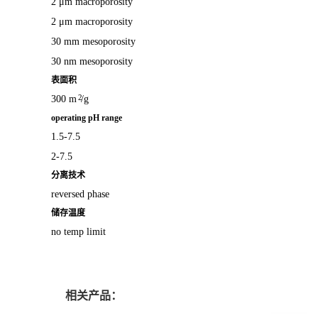
2 μm macroporosity
2 μm macroporosity
30 mm mesoporosity
30 nm mesoporosity
表面积
2
300 m
/g
operating pH range
1.5-7.5
2-7.5
分离技术
reversed phase
储存温度
no temp limit
相关产品：