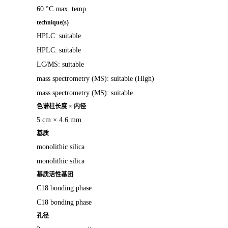
60 °C max. temp.
technique(s)
HPLC: suitable
HPLC: suitable
LC/MS: suitable
mass spectrometry (MS): suitable (High)
mass spectrometry (MS): suitable
色谱柱长度 × 内径
5 cm × 4.6 mm
基质
monolithic silica
monolithic silica
基质活性基团
C18 bonding phase
C18 bonding phase
孔径