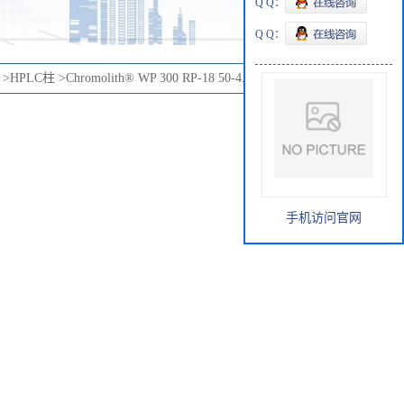
Q Q：
Q Q：
>
HPLC柱
>
Chromolith® WP 300 RP-18 50-4.6 HPLC column
手机访问官网