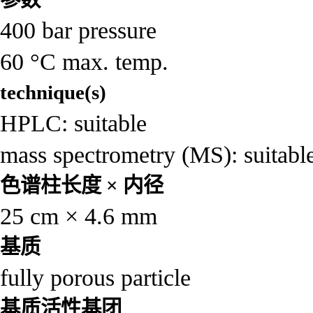
400 bar pressure
60 °C max. temp.
technique(s)
HPLC: suitable
mass spectrometry (MS): suitabl
色谱柱长度 × 内径
25 cm × 4.6 mm
基质
fully porous particle
基质活性基团