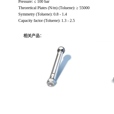
Pressure: ≤ 100 bar
Theoretical Plates (N/m) (Toluene): ≥ 55000
Symmetry (Toluene): 0.8 - 1.4
Capacity factor (Toluene): 1.3 - 2.5
相关产品：
1.51456.0001 RP-18 HPLC色谱柱
1.05
联系人：魏先生
电话：86-021-
上海洽姆