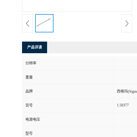
产品详请
分辨率
重量
品牌
西格玛(Sigma-
1.50377
货号
电源电压
型号