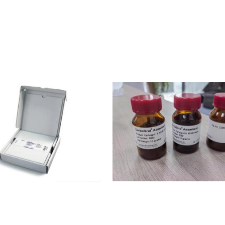
554.0001 TCL硅胶薄层层析板
石墨化炭黑 Carbogrid
52969808
邮箱：
weizunlai@126.com
地址：上海市闵行区东川路555号（数码港）5号楼7
分析技术有限公司
版权所有 Copyright (©) 2026
XML
技术支持：
盖德化工网
食