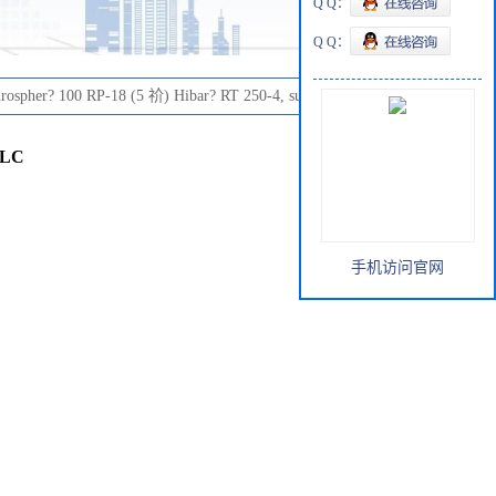
Q Q：
Q Q：
rospher? 100 RP-18 (5 祄) Hibar? RT 250-4, suitable for HPLC
PLC
手机访问官网