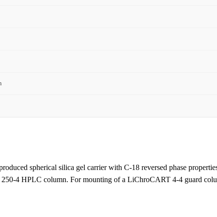
m
produced spherical silica gel carrier with C-18 reversed phase properties.
ar 250-4 HPLC column. For mounting of a LiChroCART 4-4 guard colum