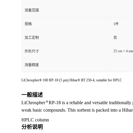
测量范围
规格
1件
加工定制
否
25 cm × 4 m
外形尺寸
测量精度
LiChrospher® 100 RP-18 (5 μm) Hibar® RT 250-4, suitable for HPLC
一般描述
®
LiChrospher
RP-18 is a reliable and versatile traditionally 
weak basic compounds. This sorbent is packed into a Hib
HPLC column
分析说明