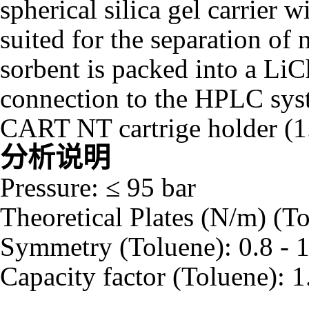
spherical silica gel carrier 
suited for the separation of
sorbent is packed into a L
connection to the HPLC sys
CART NT cartrige holder (1
分析说明
Pressure: ≤ 95 bar
Theoretical Plates (N/m) (T
Symmetry (Toluene): 0.8 - 1
Capacity factor (Toluene): 1.